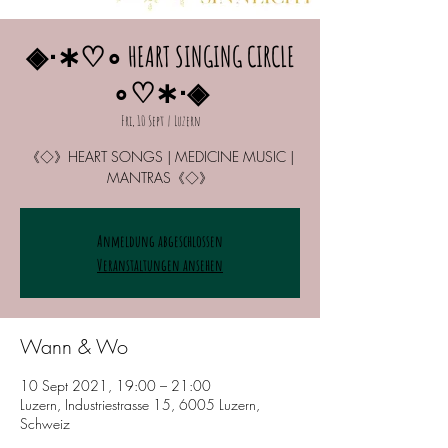
◈⋅∗♡∘ HEART SINGING CIRCLE
∘♡∗⋅◈
Fri, 10 Sept
  |  
Luzern
《◇》HEART SONGS | MEDICINE MUSIC |
MANTRAS《◇》
Anmeldung abgeschlossen
Veranstaltungen ansehen
Wann & Wo
10 Sept 2021, 19:00 – 21:00
Luzern, Industriestrasse 15, 6005 Luzern,
Schweiz