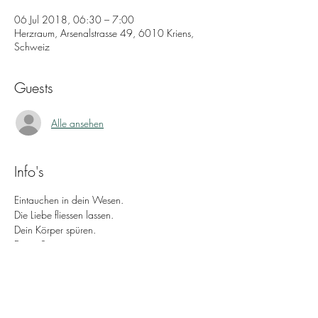
06 Jul 2018, 06:30 – 7:00
Herzraum, Arsenalstrasse 49, 6010 Kriens,
Schweiz
Guests
Alle ansehen
Info's
Eintauchen in dein Wesen.
Die Liebe fliessen lassen. 
Dein Körper spüren.
Deine Stimme nutzen.
Dein Atem vertiefen.
Gedanken loslassen.
Mehr Infos