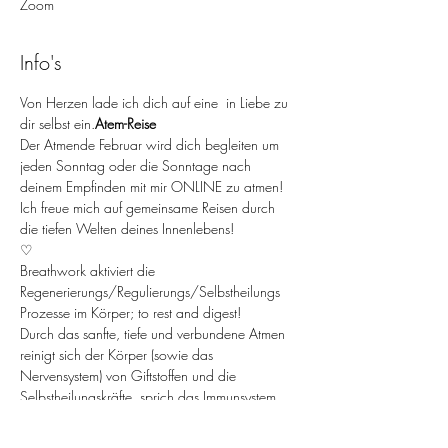
Zoom
Info's
Von Herzen lade ich dich auf eine 
 in Liebe zu 
dir selbst ein.
Atem-Reise
Der Atmende Februar wird dich begleiten um 
jeden Sonntag oder die Sonntage nach 
deinem Empfinden mit mir ONLINE zu atmen! 
Ich freue mich auf gemeinsame Reisen durch 
die tiefen Welten deines Innenlebens!
♡
Breathwork aktiviert die 
Regenerierungs/Regulierungs/Selbstheilungs 
Prozesse im Körper; to rest and digest!
Durch das sanfte, tiefe und verbundene Atmen 
reinigt sich der Körper (sowie das 
Nervensystem) von Giftstoffen und die 
Selbstheilungskräfte, sprich das Immunsystem 
wird aktiviert. Das Körper-System beginnt sich 
zu reinigen von Altlasten.