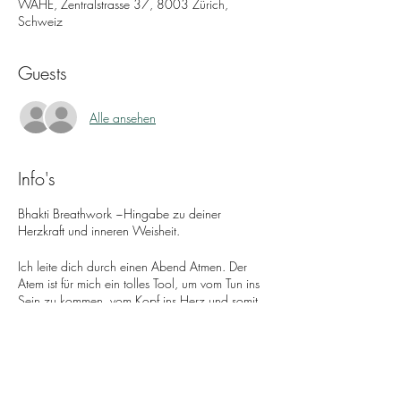
WAHE, Zentralstrasse 37, 8003 Zürich,
Schweiz
Guests
Alle ansehen
Info's
Bhakti Breathwork ~Hingabe zu deiner
Herzkraft und inneren Weisheit.
Ich leite dich durch einen Abend Atmen. Der
Atem ist für mich ein tolles Tool, um vom Tun ins
Sein zu kommen, vom Kopf ins Herz und somit
vom Denken ins F Ü H L E N.
Durch das tiefe, verbundene und starke Atmen
gerät der Sympatikus ~ das aktive
Nervensystem, wo Stress hockt und der Mensch