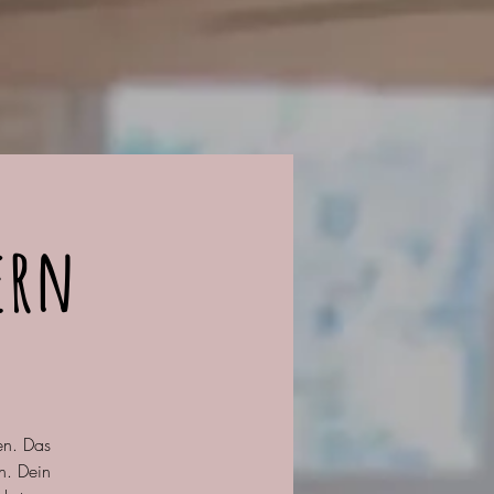
ern
en. Das
n. Dein