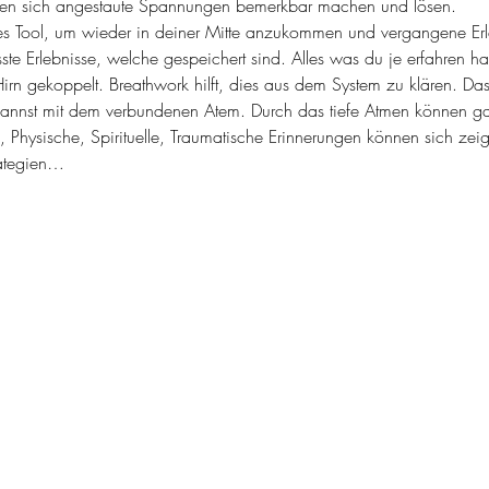
önnen sich angestaute Spannungen bemerkbar machen und lösen. 
es Tool, um wieder in deiner Mitte anzukommen und vergangene Erl
ste Erlebnisse, welche gespeichert sind. Alles was du je erfahren has
irn gekoppelt. Breathwork hilft, dies aus dem System zu klären. Das
kannst mit dem verbundenen Atem. Durch das tiefe Atmen können ga
 Physische, Spirituelle, Traumatische Erinnerungen können sich zei
ategien…