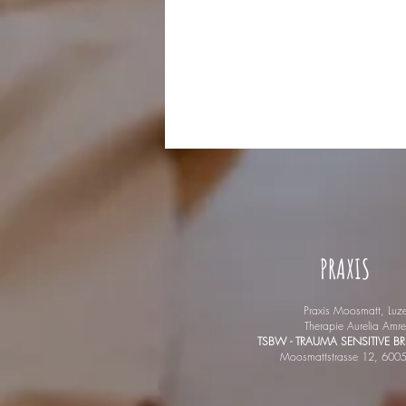
PRAXIS
Praxis Moosmatt, Luze
Therapie Aurelia Amre
TSBW - TRAUMA SENSITIVE 
Moosmattstrasse 12, 6005