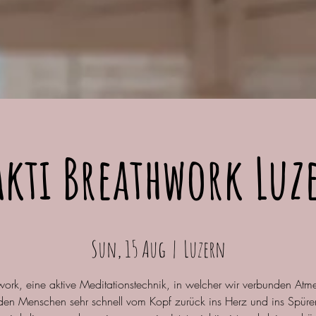
akti Breathwork Luz
Sun, 15 Aug
  |  
Luzern
work, eine aktive Meditationstechnik, in welcher wir verbunden Atm
 den Menschen sehr schnell vom Kopf zurück ins Herz und ins Spüre