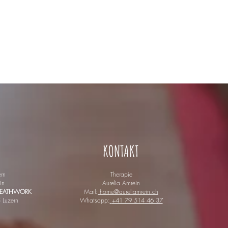
KONTAKT
rn
Therapie
in
Aurelia Amrein
BREATHWORK
Mail:
home@aureliamrein.ch
 Luzern
Whatsapp:
+41 79 514 46 37