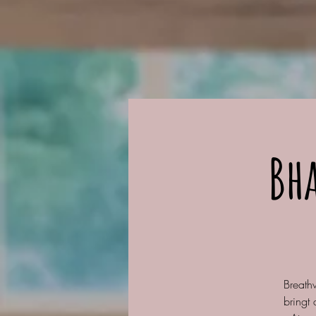
Bh
Breath
bringt