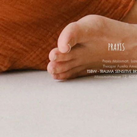
PRAXIS
Praxis Moosmatt, Luze
Therapie Aurelia Amre
TSBW - TRAUMA SENSITIVE 
Moosmattstrasse 12, 6005