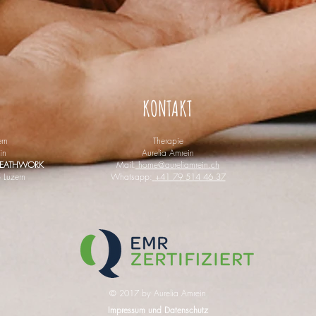
KONTAKT
rn
Therapie
in
Aurelia Amrein
BREATHWORK
Mail:
home@aureliamrein.ch
 Luzern
Whatsapp:
+41 79 514 46 37
​© 2017 by Aurelia Amrei
n
Impressum und Datenschutz