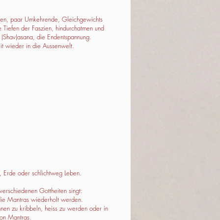
vieren, paar Umkehrende, Gleichgewichts
 Tiefen der Faszien, hindurchatmen und
s (Shav)asana, die Endentspannung.
t wieder in die Aussenwelt.
, Erde oder schlichtweg Leben.
verschiedenen Gottheiten singt:
 die Mantras wiederholt werden.
nen zu kribbeln, heiss zu werden oder in
von Mantras.