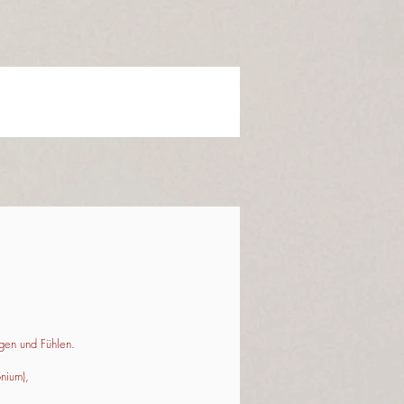
gen und Fühlen.
nium),