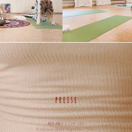
p r e i s e
8ER ABO I
CHF 180
8 Lektionen Bhakti Yoga Flow, 75min