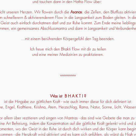
und tauchen dann in den Hatha Flow über:
icht unseren Herzen. Wir flowen durch die
Asanas
: die Zellen, den Blutfluss akti
schnellerern & aktivierenderem Flow in die Langsamkeit zum Boden gleiten. In die
er Geist auch einfach durchatmen darf und zur Ruhe kommt. Zum Ende meine liebling
kommen, ein gemeinsames Abschlussmantra und dann in Langsamkeit und Verbundenhei
...mit einem berührenden Körpergefühl den Tag beenden.
Ich freue mich den Bhakti Flow mit dir zu teilen
und eine meiner Medizin‘en zu praktizieren.
〰️〰️〰️〰️
Was ist B H A K T I ?
ist die Hingabe zur göttlichen Kraft - wie auch immer diese für dich definiert ist:
, Engel, Krafttiere, Krishna, Atem, Herzschlag, Rama, Natur, Sonne, Licht, Wasser
vor allem über rezitieren und singen von Mantras - das sind wie Gebete die man zu 
ne Art Befreiung, indem die Konzentration auf die göttliche Kraft gelenkt wird und
Momenten, wo der Geist in der Ruhe ist durch dich wirken und der Körper kann begin
kommen - die Herzkraft wird aktiviert und es kann sich anfühlen, als wärst du High 