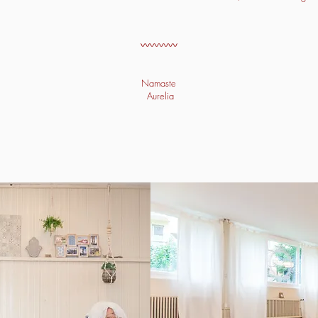
〰️〰️〰️〰️
Namaste
Aurelia