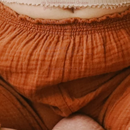
als TeilnehmerIn einer Gruppe
gültig für das jeweilige Jahr
EINZELLEKTION
I
CHF 25
1 Lektion Bhakti Yoga Flow, 75min
als TeilnehmerIn einer Gruppe
ONE-TO-ONE I
CHF 90
1 Lektion Bhakti Yoga Flow, 90 min
Probelektion 10 CHF.