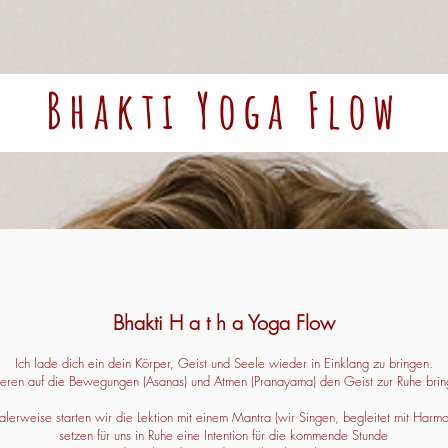
Bhakti Yoga Flow
Bhakti H a t h a Yoga Flow
Ich lade dich ein dein Körper, Geist und Seele wieder in Einklang zu bringen.
ieren auf die Bewegungen (Asanas) und Atmen (Pranayama) den Geist zur Ruhe brin
lerweise starten wir die Lektion mit einem Mantra (wir Singen, begleitet mit Harmo
setzen für uns in Ruhe eine Intention für die kommende Stunde