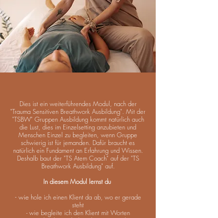
Dies ist ein weiterführendes Modul, nach der
"Trauma Sensitiven Breathwork Ausbildung". Mit der
"TSBW" Gruppen Ausbildung kommt natürlich auch
di
e Lust, dies im Einzelsetting anzubieten und
Menschen Einzel zu begleiten, wenn Gruppe
schwierig ist für jemanden. Dafür braucht es
natürlich ein Fundament an Erfahrung und Wissen.
Deshalb baut der "TS Atem Coach" auf der "TS
Breathwork Ausbildung" auf.
In diesem Modul lernst du
- wie
hole ich einen Klient da ab, wo er gerade
steht
- wie begleite ich den Klient mit Worten