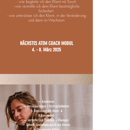
- wie begleite ich den Klient mit To
uch
- wie vermittle ich dem Klient bestmögliche
Sicherheit
- wie unterstütze ich den Klient, in der Veränderung
und dann im Wachstum
NÄCHSTES ATEM COACH MODUL
4. - 8. März 2025
➳ Anamnese
➳ Vereinbarungen / Vertraglichkeiten
➳ Begleitung mit Atem- &
Körperarbeit
➳ vertiefte Co2 Toleranz + Übungen
➳ Schock- Landungen durch das Atmen
➳ Ressourcen Arbeit