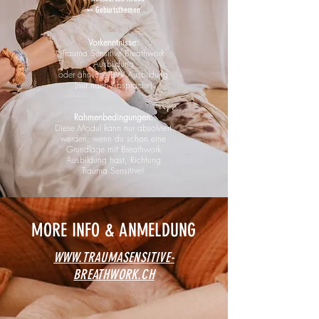
➳ Geburtsthemen
Vorkenntnisse:
Trauma Sensitive Breathwork
Ausbildung
oder ähnliche BW Ausbildung
(nur nach Absprache)
Rahmenbedingungen:
Diese Modul kann nur absolviert
werden, wenn du schon eine
Grundlage mit Breathwork
Ausbildung hast, Richtung
Trauma Sensitive!
MORE INFO & ANMELDUNG
WWW.TRAUMASENSITIVE-
BREATHWORK.CH